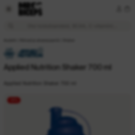
Applied Nutrition Shaker 700 ml 2,89 € Veebihind | MrBice
Otsi toidulisandeid, BCAA, C-vitamiini...
Avaleht
/
Rõivad ja aksessuaarid
/
Shaker
Applied Nutrition Shaker 700 ml
Applied Nutrition Shaker 700 ml
-17%