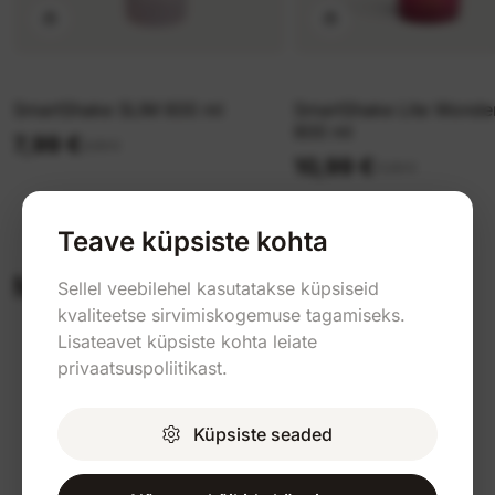
SmartShake SLIM 600 ml
SmartShake Lite Wond
800 ml
7,99 €
9,99 €
10,99 €
11,99 €
Teave küpsiste kohta
MrBiceps kogukond
Sellel veebilehel kasutatakse küpsiseid
kvaliteetse sirvimiskogemuse tagamiseks.
Lisateavet küpsiste kohta leiate
privaatsuspoliitikast.
Küpsiste seaded