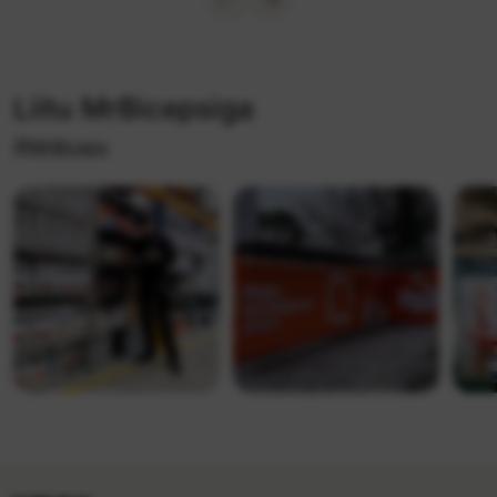
Liitu MrBicepsiga
@MrBiceps