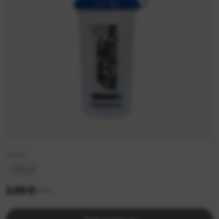
Pakend
700 ml
2,89 €
3,49 €