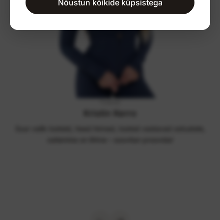
Nõustun kõikide küpsistega
Treener
Kristin Kerro
Suur valik tooteid, head hinnad, tooted vastavad ootustele,
ostlemine on lihtne – soovitan proovida!