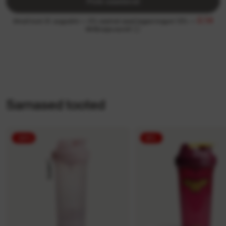
Pole saadaval
0.14
Ainult kuni 31. augustini — 5% asemel saad tagasi koguni 13% —
MrBiceps eurot!
Sarnased tooted
-20%
-8%