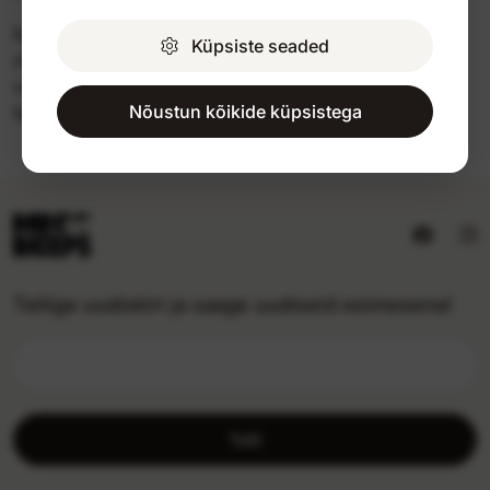
Kullerid toimetavad saadetisi vastavalt etteantud
Küpsiste seaded
marsruudile, seega ei ole võimalik täpset tarneaega
valida. Kuller võtab Teid enne kohaletoimetamist
Nõustun kõikide küpsistega
telefoni teel ühendust.
Tellige uudiskiri ja saage uudiseid esimesena!
Telli