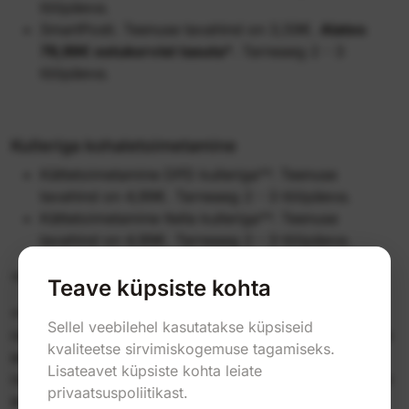
tööpäeva.
SmartPosti. Teenuse tavahind on 3,59€.
Alates
79,99€ ostukorvist tasuta*
. Tarneaeg 2 - 3
tööpäeva.
Kulleriga kohaletoimetamine
Kättetoimetamine DPD kulleriga**. Teenuse
tavahind on 4,99€. Tarneaeg 2 - 3 tööpäeva.
Kättetoimetamine Itella kulleriga**. Teenuse
tavahind on 4,99€. Tarneaeg 2 - 3 tööpäeva.
*Ostja peab maksma ainult pakkimistasu.
Teave küpsiste kohta
**Täiendavad tasud võivad kehtida saarte ja muude
Sellel veebilehel kasutatakse küpsiseid
raskesti ligipääsetavate piirkondade kohaletoimetamise
kvaliteetse sirvimiskogemuse tagamiseks.
eest.Täiendavad tasud võivad kehtida saarte ja muude
Lisateavet küpsiste kohta leiate
raskesti ligipääsetavate piirkondade kohaletoimetamise
privaatsuspoliitikast.
eest.