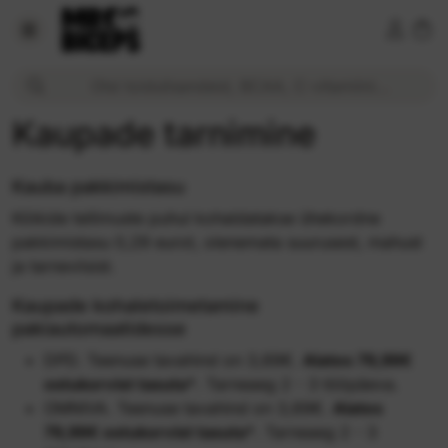
Kaupade tarnimine | MrBiceps.ee
Otsi toidulisandeid, BCAA, C-vitamiini...
Kaupade tarnimine
Kauba pakkimistasu
Kõikide tellimuste puhul kohaldatakse ühekordne
pakkimistasu 0,29 eurot, olenemata suurusest, mahust
ja tarneviisist.
Kaupade kohaletoimetamine
pakiautomaatidesse
DPD. Teenuse tavahind on 3,69€.
Alates 79,99€
ostukorvist tasuta*
. Tarneaeg 2 - 3 tööpäeva.
OMNIVA. Teenuse tavahind on 3,69€.
Alates
79,99€ ostukorvist tasuta*
. Tarneaeg 2 - 3