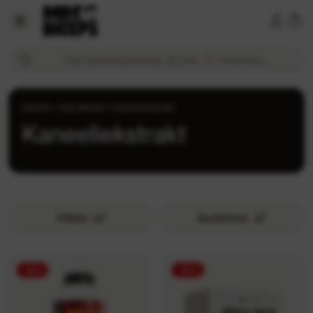
Kaneeliekstrakt | MrBiceps.ee
Otsi toidulisandeid, BCAA, C-vitamiini...
Avaleht
/
Spordilisad
/
Kaneeliekstrakt
Kaneeliekstrakt
Filtrid
Sortimine
-25%
-22%