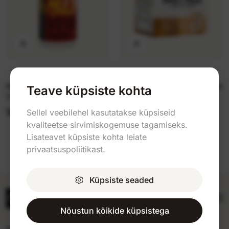
Mutant Multi Athlete`s
BioTech Daily Pack 30 pak
Teave küpsiste kohta
Vitamin 60 kap
14,99 €
28,79 €
Sellel veebilehel kasutatakse küpsiseid
19,90 €
36,99 €
kvaliteetse sirvimiskogemuse tagamiseks.
Lisateavet küpsiste kohta leiate
privaatsuspoliitikast.
Küpsiste seaded
Nõustun kõikide küpsistega