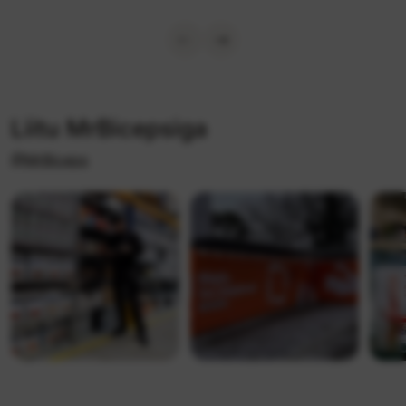
Liitu MrBicepsiga
@MrBiceps