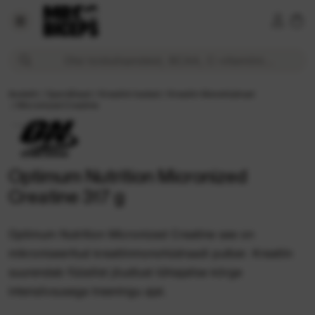
Optimum Nutrition Micronized Creatine 317 g 21,99 € Veebi
Otsi toidulisandeid, BCAA, C-vitamiini...
Avaleht
/
Spordilisad
/
Kreatiini tooted
/
Kreatiin Monohüdraat
/
Micronized Creatine
Optimum Nutrition Micronized
Creatine 317 g
Optimum Nutrition Micronized Creatine see on
mikroniseeritud kreatiinmonohüdraadi pulber. Kreatiin
suurendab füüsilist jõudlust lühiajalise kõrge
intensiivsusega treeningu ajal.