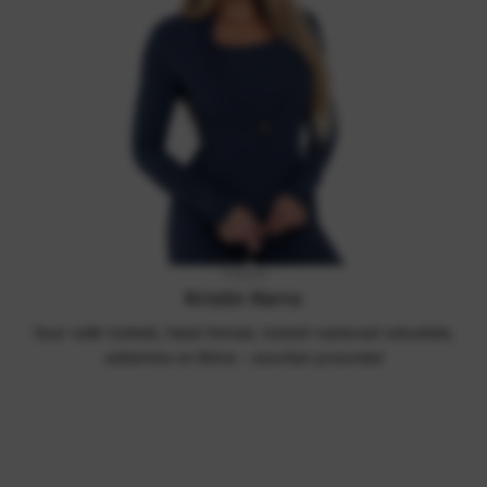
Treener
Kristin Kerro
Suur valik tooteid, head hinnad, tooted vastavad ootustele,
ostlemine on lihtne – soovitan proovida!