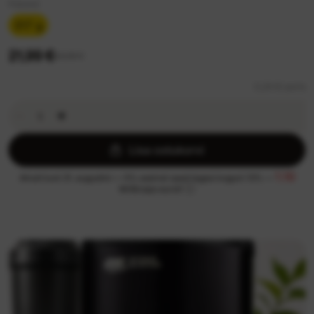
Pakend
317 g
21,99 €
24,99 €
0,24 €/ ports
Lisa ostukorvi
1.10
Ainult kuni 31. augustini — 5% asemel saad tagasi koguni 13% —
MrBiceps eurot!