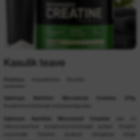
Kasulik teave
Kirjeldus
Kasutamine
Koostis
Optimum Nutrition Micronized Creatine 317g.
Kreatiinmonohüdraat toidulisandipulber.
Optimum Nutrition Micronized Creatine
see on
mikroniseeritud kreatiinmonohüdraadi pulber. Kreatiin
suurendab füüsilist jõudlust lühiajalise kõrge