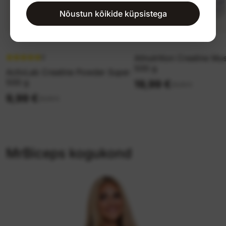
Nõustun kõikide küpsistega
Allnutrition Creatine M
5
500 g
ActivLab Creatine Powder Super
500 g
19,99 €
29,99 €
9,99 €
29,99 €
MrBiceps kogukond